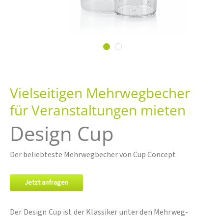
Zum
Anfang
Vielseitigen Mehrwegbecher
der
Bildgalerie
für Veranstaltungen mieten
springen
Design Cup
Der beliebteste Mehrwegbecher von Cup Concept
Jetzt anfragen
Der Design Cup ist der Klassiker unter den Mehrweg-