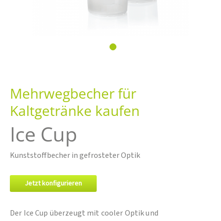
Zum
Anfang
Mehrwegbecher für
der
Bildgalerie
Kaltgetränke kaufen
springen
Ice Cup
Kunststoffbecher in gefrosteter Optik
Jetzt konfigurieren
Der Ice Cup überzeugt mit cooler Optik und