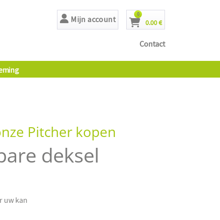
producten
0
Mijn account
0.00 €
Cart
Contact
eming
onze Pitcher kopen
bare deksel
or uw kan