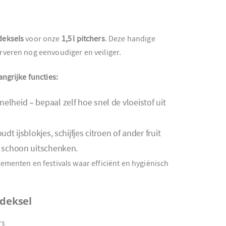
deksels
voor onze
1,5 l pitchers
. Deze handige
rveren nog eenvoudiger en veiliger.
angrijke functies:
lheid – bepaal zelf hoe snel de vloeistof uit
dt ijsblokjes, schijfjes citroen of ander fruit
n schoon uitschenken.
ementen en festivals waar efficiënt en hygiënisch
 deksel
rs