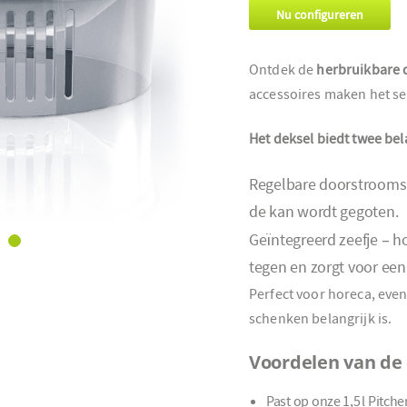
Nu configureren
Ontdek de
herbruikbare 
accessoires maken het se
Het deksel biedt twee bel
Regelbare doorstroomsne
de kan wordt gegoten.
Geïntegreerd zeefje – hou
tegen en zorgt voor ee
Perfect voor horeca, even
schenken belangrijk is.
Voordelen van de
Past op onze 1,5 l Pitche