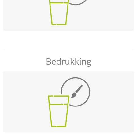
Algemeen
Huur
Bedrukking
Overig
Druktechnologieën & drukgegevens
3D-Designer & Ontwerp
Bedrukking