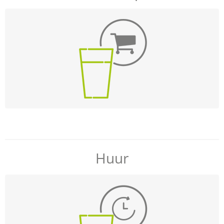
Overige
Verzendkosten, levertijd & betaalmethode
Bestelproces
Account aanmaken
Webshop
Huur
Gebruik, Hoeveelheden & Kosten
Levering, Afhalen & Terugbrengen
Productkeuze & Advies