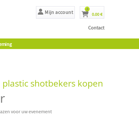
producten
0
Mijn account
0.00 €
Cart
Contact
eming
 plastic shotbekers kopen
r
glazen voor uw evenement