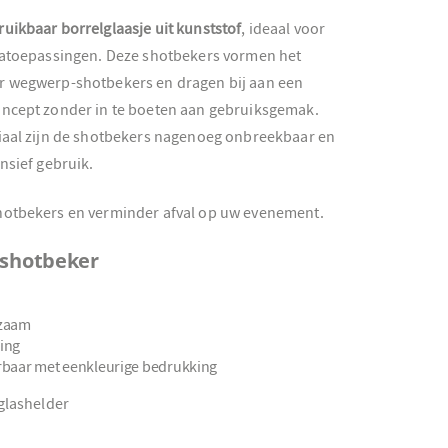
ruikbaar borrelglaasje uit kunststof
, ideaal voor
ecatoepassingen. Deze shotbekers vormen het
r wegwerp-shotbekers en dragen bij aan een
oncept zonder in te boeten aan gebruiksgemak.
riaal zijn de shotbekers nagenoeg onbreekbaar en
nsief gebruik.
hotbekers en verminder afval op uw evenement.
 shotbeker
rzaam
ing
rbaar met eenkleurige bedrukking
glashelder