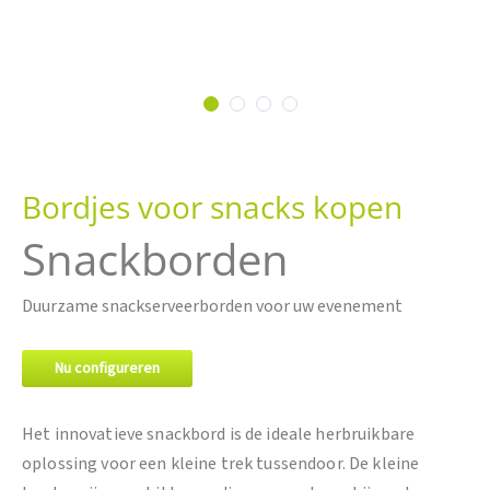
Ga
naar
Bordjes voor snacks kopen
het
begin
Snackborden
van
de
afbeeldingen-
Duurzame snackserveerborden voor uw evenement
gallerij
Nu configureren
Het innovatieve snackbord is de ideale herbruikbare
oplossing voor een kleine trek tussendoor. De kleine