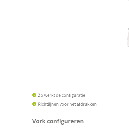
Ga
naar
Zo werkt de configuratie
het
i
begin
Richtlijnen voor het afdrukken
i
van
de
afbeeldingen-
Vork configureren
gallerij