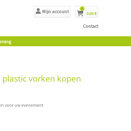
producten
0
Mijn account
0.00 €
Cart
Contact
eming
 plastic vorken kopen
ken voor uw evenement