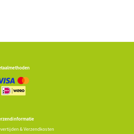
etaalmethoden
erzendinformatie
evertijden & Verzendkosten