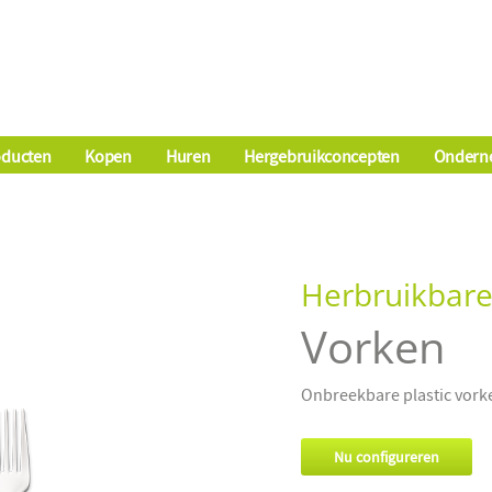
oducten
Kopen
Huren
Hergebruikconcepten
Ondern
Herbruikbare
Vorken
Onbreekbare plastic vor
Nu configureren