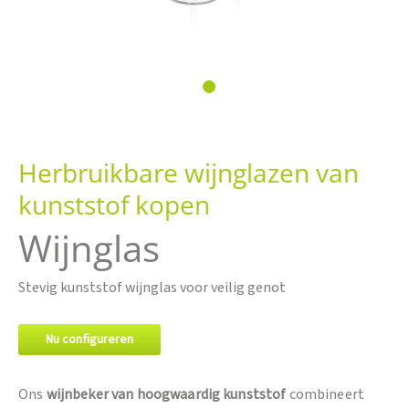
Ga
naar
Herbruikbare wijnglazen van
het
begin
kunststof kopen
van
de
Wijnglas
afbeeldingen-
gallerij
Stevig kunststof wijnglas voor veilig genot
Nu configureren
Ons
wijnbeker van hoogwaardig kunststof
combineert