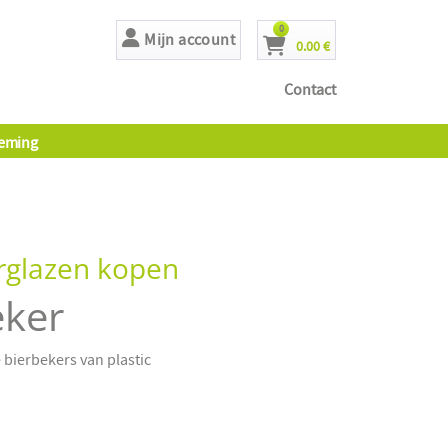
producten
0
Mijn account
0.00 €
Cart
Contact
eming
erglazen kopen
eker
bierbekers van plastic