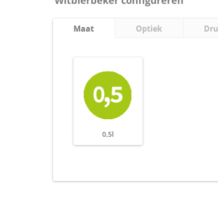
Witbierbeker configureren
Maat
Optiek
Dr
0,5l