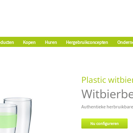
oducten
Kopen
Huren
Hergebruikconcepten
Ondern
Plastic witbi
Witbierb
Authentieke herbruikbare 
Nu configureren