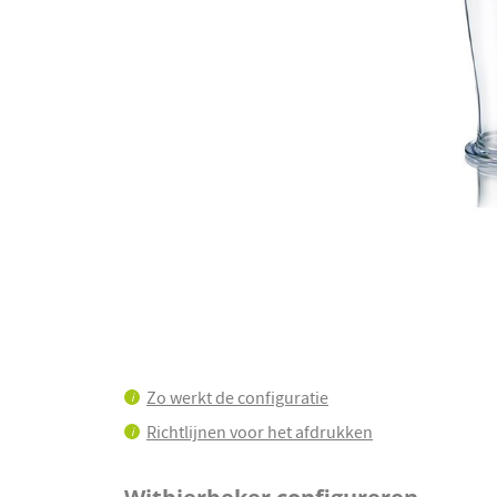
Ga
naar
het
begin
Zo werkt de configuratie
i
van
de
Richtlijnen voor het afdrukken
i
afbeeldingen-
gallerij