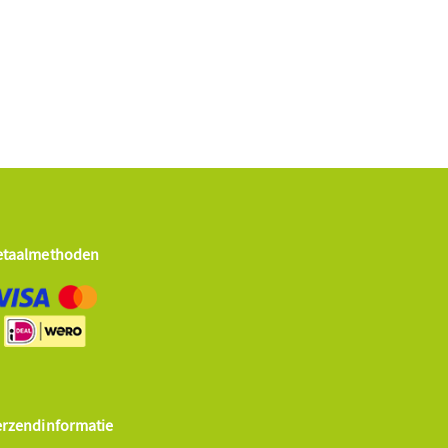
etaalmethoden
erzendinformatie