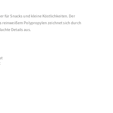
er für Snacks und kleine Köstlichkeiten. Der
us reinweißem Polypropylen zeichnet sich durch
achte Details aus.
st
t
k