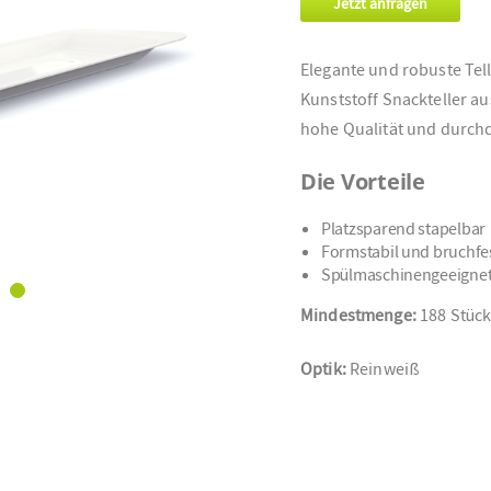
Jetzt anfragen
Elegante und robuste Tell
Kunststoff Snackteller a
hohe Qualität und durchd
Die Vorteile
Platzsparend stapelbar
Formstabil und bruchfe
Spülmaschinengeeigne
Mindestmenge:
188 Stüc
Optik:
Reinweiß