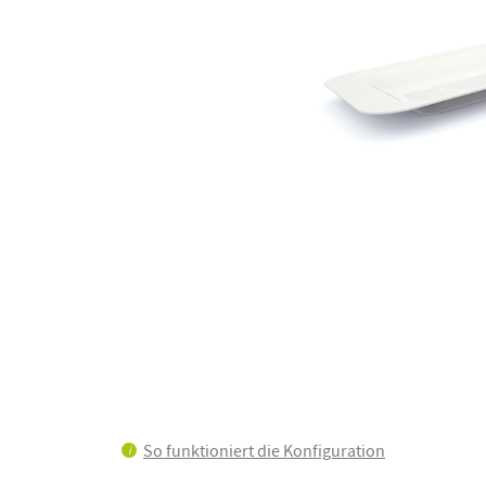
Zum
Anfang
der
Bildgalerie
springen
So funktioniert die Konfiguration
i