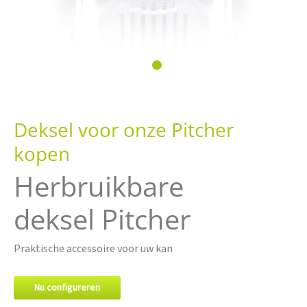
Ga
naar
Deksel voor onze Pitcher
het
begin
kopen
van
de
Herbruikbare
afbeeldingen-
gallerij
deksel Pitcher
Praktische accessoire voor uw kan
Nu configureren