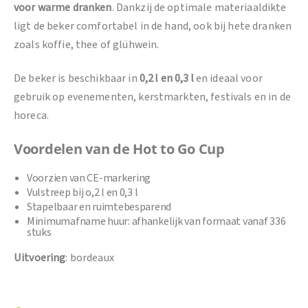
voor warme dranken
. Dankzij de optimale materiaaldikte
ligt de beker comfortabel in de hand, ook bij hete dranken
zoals koffie, thee of glühwein.
De beker is beschikbaar in
0,2 l en 0,3 l
en ideaal voor
gebruik op evenementen, kerstmarkten, festivals en in de
horeca.
Voordelen van de Hot to Go Cup
Voorzien van CE-markering
Vulstreep bij o,2 l en 0,3 l
Stapelbaar en ruimtebesparend
Minimumafname huur: afhankelijk van formaat vanaf 336
stuks
Uitvoering
: bordeaux