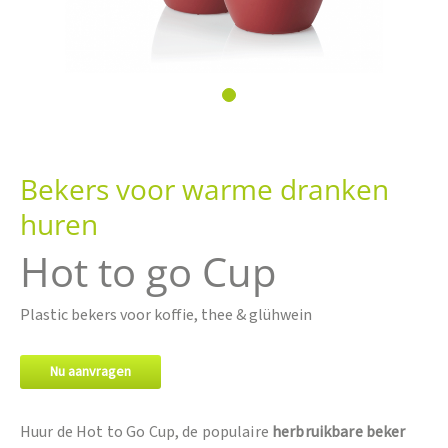
Ga
naar
Bekers voor warme dranken
het
begin
huren
van
de
Hot to go Cup
afbeeldingen-
gallerij
Plastic bekers voor koffie, thee & glühwein
Nu aanvragen
Huur de Hot to Go Cup, de populaire
herbruikbare beker