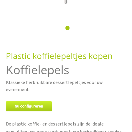
Ga
naar
Plastic koffielepeltjes kopen
het
begin
Koffielepels
van
de
afbeeldingen-
Klassieke herbruikbare dessertlepeltjes voor uw
gallerij
evenement
Nu configureren
De plastic koffie- en dessertlepels zijn de ideale
aanvulling van ons assortiment van herbruikbaar servies.