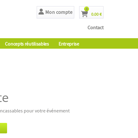
articles
0
Mon compte
0.00 €
Cart
Contact
Concepts réutilisables
Entreprise
te
 incassables pour votre événement