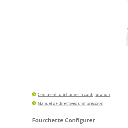
Passer
au
Comment fonctionne la configuration
début
i
de
Manuel de directives d’impression
i
la
Galerie
d’images
Fourchette Configurer