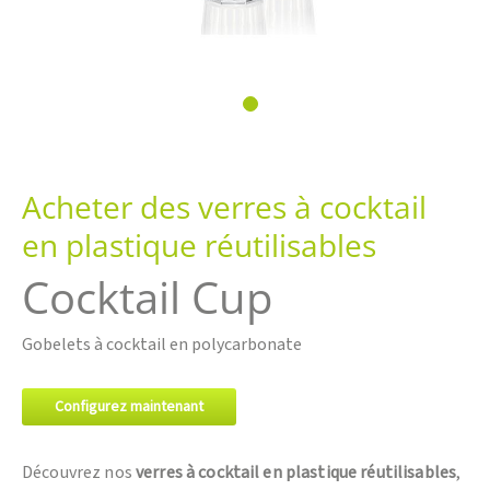
Passer
au
Acheter des verres à cocktail
début
de
en plastique réutilisables
la
Galerie
Cocktail Cup
d’images
Gobelets à cocktail en polycarbonate
Configurez maintenant
Découvrez nos
verres à cocktail en plastique réutilisables
,