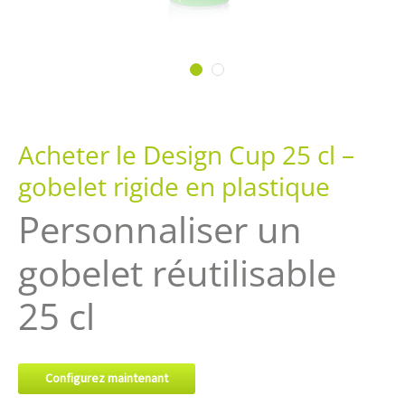
Passer
au
Acheter le Design Cup 25 cl –
début
de
gobelet rigide en plastique
la
Galerie
Personnaliser un
d’images
gobelet réutilisable
25 cl
Configurez maintenant